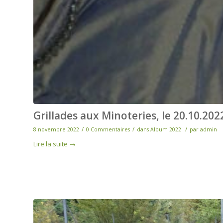
Grillades aux Minoteries, le 20.10.202
/
/
/
8 novembre 2022
0 Commentaires
dans
Album 2022
par
admin
Lire la suite
→