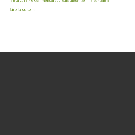
/
/
/
1 mai 2011
0 Commentaires
dans
album 2011
par
admin
Lire la suite
→