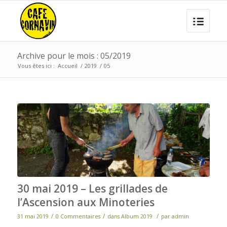
Archive pour le mois : 05/2019
Vous êtes ici :
Accueil
/
2019
/
05
30 mai 2019 – Les grillades de
l’Ascension aux Minoteries
/
/
/
31 mai 2019
0 Commentaires
dans
Album 2019
par
admin