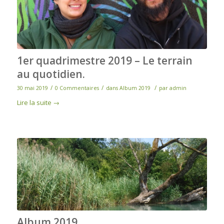
1er quadrimestre 2019 – Le terrain
au quotidien.
/
/
/
30 mai 2019
0 Commentaires
dans
Album 2019
par
admin
Lire la suite
→
Album 2019