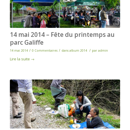
14 mai 2014 – Fête du printemps au
parc Galiffe
/
/
/
14 mai 2014
0 Commentaires
dans
album 2014
par
admin
Lire la suite
→