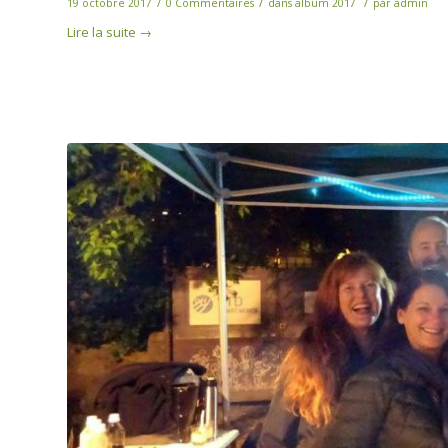
/
/
/
19 octobre 2017
0 Commentaires
dans
album 2017
par
admin
Lire la suite
→