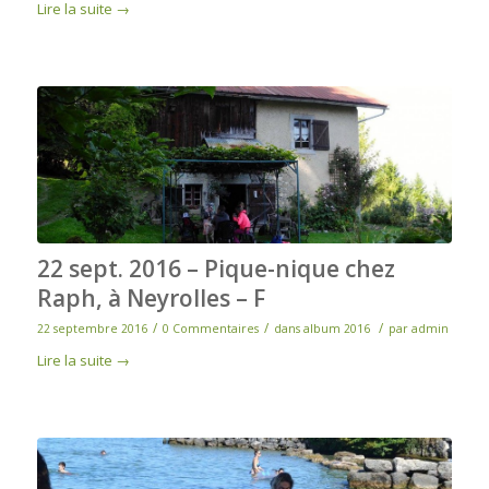
Lire la suite
→
22 sept. 2016 – Pique-nique chez
Raph, à Neyrolles – F
/
/
/
22 septembre 2016
0 Commentaires
dans
album 2016
par
admin
Lire la suite
→