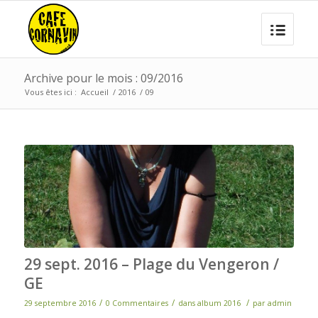
Archive pour le mois : 09/2016
Vous êtes ici :
Accueil
/
2016
/
09
29 sept. 2016 – Plage du Vengeron /
GE
/
/
/
29 septembre 2016
0 Commentaires
dans
album 2016
par
admin