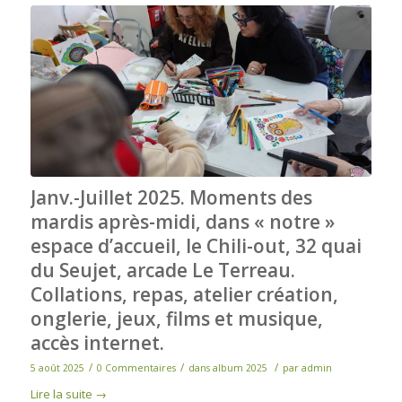
Janv.-Juillet 2025. Moments des
mardis après-midi, dans « notre »
espace d’accueil, le Chili-out, 32 quai
du Seujet, arcade Le Terreau.
Collations, repas, atelier création,
onglerie, jeux, films et musique,
accès internet.
/
/
/
5 août 2025
0 Commentaires
dans
album 2025
par
admin
Lire la suite
→