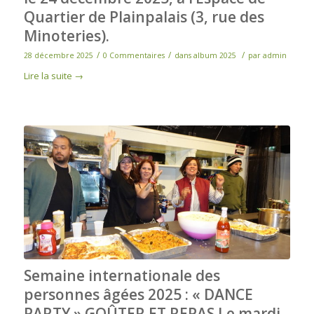
Quartier de Plainpalais (3, rue des
Minoteries).
/
/
/
28 décembre 2025
0 Commentaires
dans
album 2025
par
admin
Lire la suite
→
Semaine internationale des
personnes âgées 2025 : « DANCE
PARTY » GOÛTER ET REPAS Le mardi