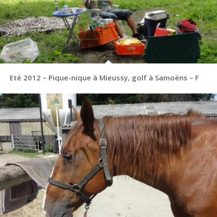
Eté 2012 – Pique-nique à Mieussy, golf à Samoëns – F