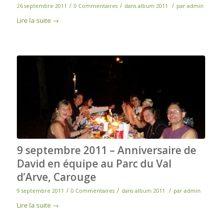
/
/
/
26 septembre 2011
0 Commentaires
dans
album 2011
par
admin
Lire la suite
→
9 septembre 2011 – Anniversaire de
David en équipe au Parc du Val
d’Arve, Carouge
/
/
/
9 septembre 2011
0 Commentaires
dans
album 2011
par
admin
Lire la suite
→