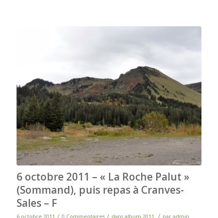
6 octobre 2011 – « La Roche Palut »
(Sommand), puis repas à Cranves-
Sales – F
/
/
/
6 octobre 2011
0 Commentaires
dans
album 2011
par
admin