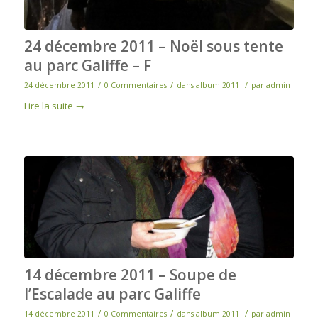
24 décembre 2011 – Noël sous tente
au parc Galiffe – F
/
/
/
24 décembre 2011
0 Commentaires
dans
album 2011
par
admin
Lire la suite
→
14 décembre 2011 – Soupe de
l’Escalade au parc Galiffe
/
/
/
14 décembre 2011
0 Commentaires
dans
album 2011
par
admin