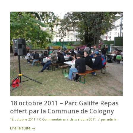
18 octobre 2011 – Parc Galiffe Repas
offert par la Commune de Cologny
/
/
/
18 octobre 2011
0 Commentaires
dans
album 2011
par
admin
Lire la suite
→