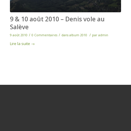
9 & 10 août 2010 – Denis vole au
Salève
/
/
/
9 août 2010
0 Commentaires
dans
album 2010
par
admin
Lire la suite
→