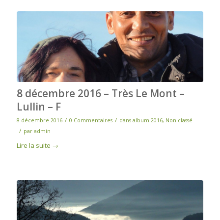
8 décembre 2016 – Très Le Mont –
Lullin – F
/
/
8 décembre 2016
0 Commentaires
dans
album 2016
,
Non classé
/
par
admin
Lire la suite
→