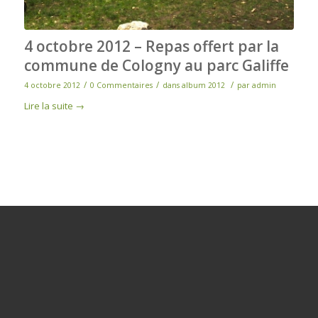
4 octobre 2012 – Repas offert par la
commune de Cologny au parc Galiffe
/
/
/
4 octobre 2012
0 Commentaires
dans
album 2012
par
admin
Lire la suite
→